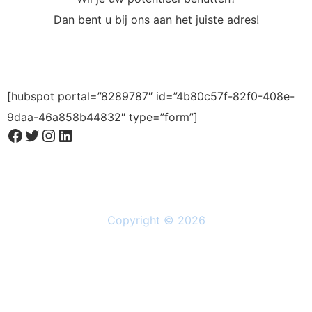
Dan bent u bij ons aan het juiste adres!
[hubspot portal=”8289787″ id=”4b80c57f-82f0-408e-
9daa-46a858b44832″ type=”form”]
Copyright © 2026
Solutions
Resources
About Us
Privacy Policy
Follow Us